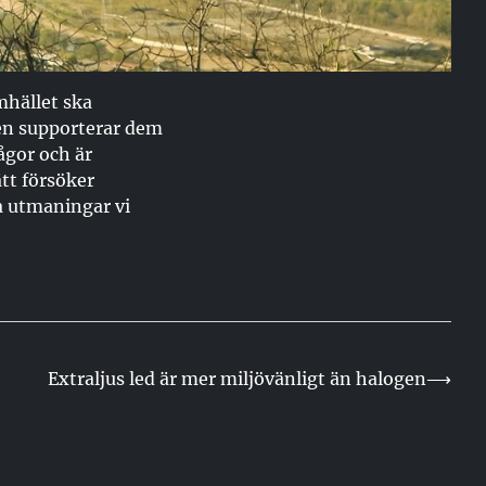
mhället ska
 men supporterar dem
ågor och är
ätt försöker
ra utmaningar vi
Extraljus led är mer miljövänligt än halogen
⟶