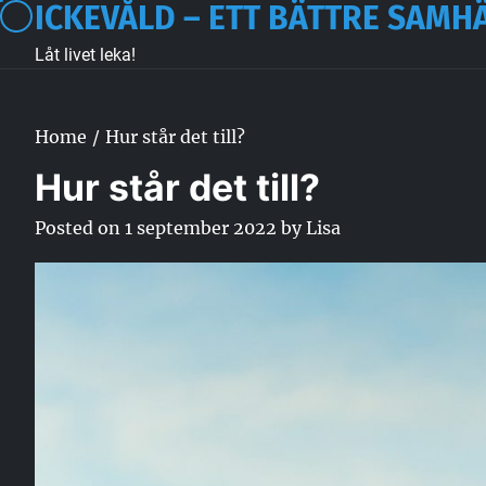
ICKEVÅLD – ETT BÄTTRE SAMH
Skip
to
Låt livet leka!
content
Home
Hur står det till?
Hur står det till?
Posted on
1 september 2022
by
Lisa